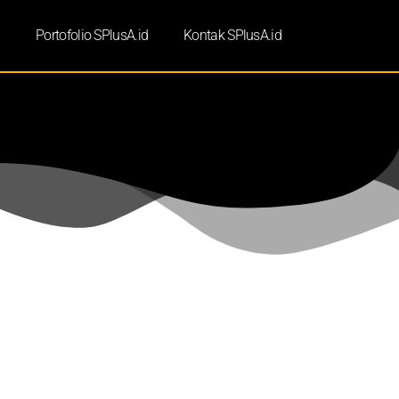
d
Portofolio SPlusA.id
Kontak SPlusA.id