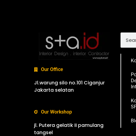
Ko
Our Office
Po
De
Jl.warung silo no.101 Ciganjur
In
Jakarta selatan
Ko
SP
Our Workshop
Bl
jl. Putera gelatik II pamulang
tangsel