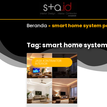
Beranda
»
smart home system 
Tag: smart home syste
JASA KONTRAKTOR
INTERIOR