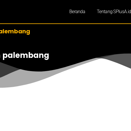
Beranda
Tentang SPlusA.i
palembang
m palembang