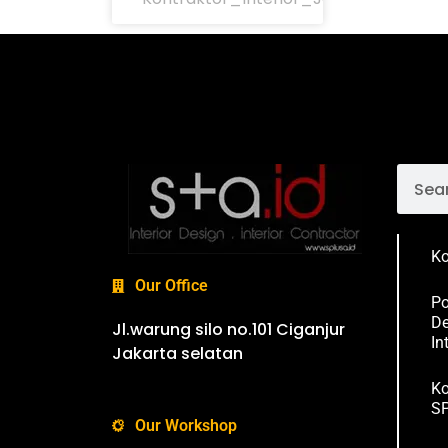
Ko
Our Office
Po
De
Jl.warung silo no.101 Ciganjur
In
Jakarta selatan
Ko
SP
Our Workshop