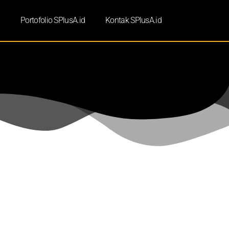
d
Portofolio SPlusA.id
Kontak SPlusA.id