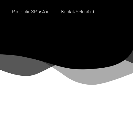
d
Portofolio SPlusA.id
Kontak SPlusA.id