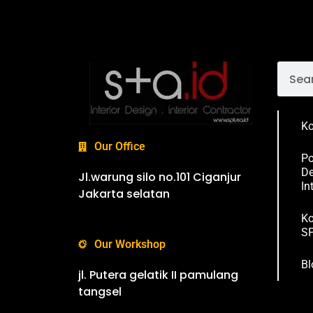
Ko
Our Office
Po
De
Jl.warung silo no.101 Ciganjur
In
Jakarta selatan
Ko
SP
Our Workshop
Bl
jl. Putera gelatik II pamulang
tangsel