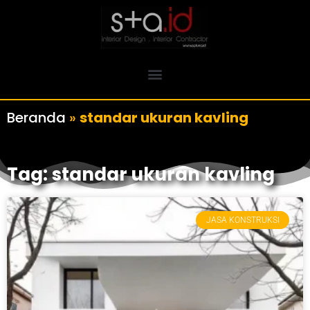
Beranda
»
standar ukuran kavling
Tag: standar ukuran kavling
JASA KONSTRUKSI