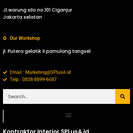
Jl.warung silo no.101 Ciganjur
Jakarta selatan
Our Workshop
jl. Putera gelatik II pamulang tangsel
Email : Marketing@SPlusA.id
Telp : 0858-8899-6687
Portofolio SPlusA.id Jasa Desain Interior dan Kontraktor Interior
Kontraktor Interior SPLusA.id