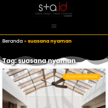
Beranda
»
suasana nyaman
Tag: suasana nyaman
DESAIN DAN RENOVASI