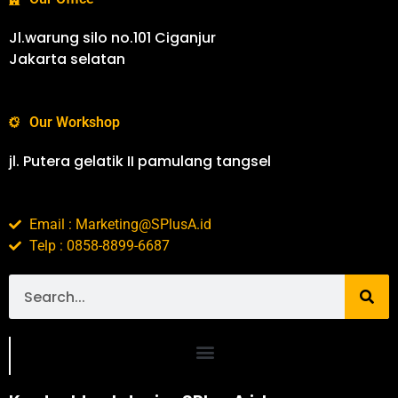
Jl.warung silo no.101 Ciganjur
Jakarta selatan
Our Workshop
jl. Putera gelatik II pamulang tangsel
Email : Marketing@SPlusA.id
Telp : 0858-8899-6687
Portofolio SPlusA.id Jasa Desain Interior dan Kontraktor Interior