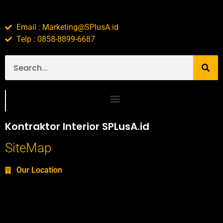
Email : Marketing@SPlusA.id
Telp : 0858-8899-6687
Portofolio SPlusA.id Jasa Desain Interior dan Kontraktor Interior
Kontraktor Interior SPLusA.id
SiteMap
Our Location