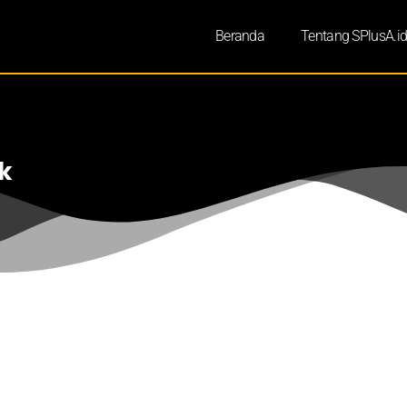
Beranda
Tentang SPlusA.i
k