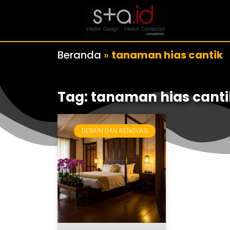
Beranda
»
tanaman hias cantik
Tag: tanaman hias canti
DESAIN DAN RENOVASI