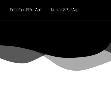
d
Portofolio SPlusA.id
Kontak SPlusA.id