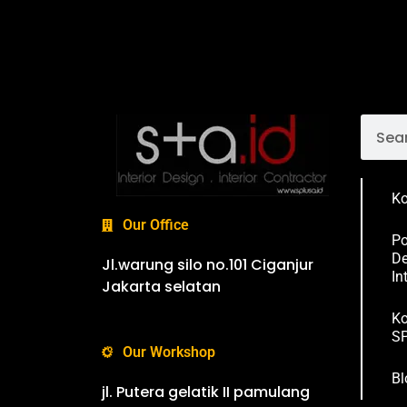
Ko
Our Office
Po
De
Jl.warung silo no.101 Ciganjur
In
Jakarta selatan
Ko
SP
Our Workshop
Bl
jl. Putera gelatik II pamulang