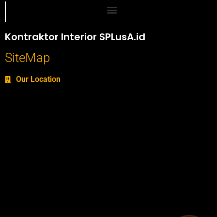
Portofolio SPlusA.id Jasa Desain Interior dan Kontraktor Interior
Kontraktor Interior SPLusA.id
SiteMap
Our Location