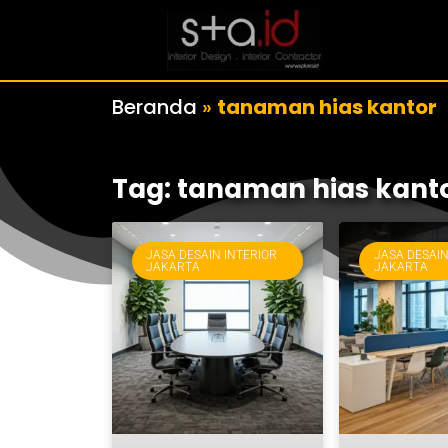
Beranda
»
tanaman hias kantor
Tag: tanaman hias kant
JASA DESAIN INTERIOR
JASA DESAIN
JAKARTA
JAKARTA