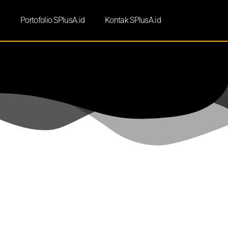
d
Portofolio SPlusA.id
Kontak SPlusA.id