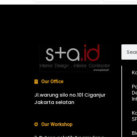
Ko
Our Office
Po
De
Jl.warung silo no.101 Ciganjur
In
Jakarta selatan
Ko
SP
Our Workshop
Bl