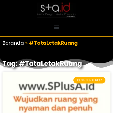
Beranda
»
#TataLetakRuang
Tag: #TataLetakRuang
DESAIN INTERIOR