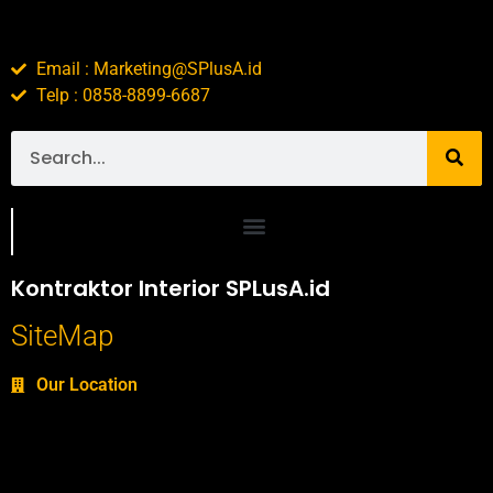
Email : Marketing@SPlusA.id
Telp : 0858-8899-6687
Portofolio SPlusA.id Jasa Desain Interior dan Kontraktor Interior
Kontraktor Interior SPLusA.id
SiteMap
Our Location