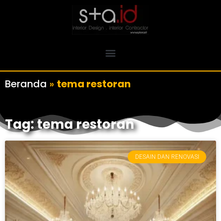
Beranda
»
tema restoran
Tag: tema restoran
DESAIN DAN RENOVASI