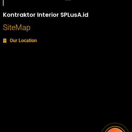
Portofolio SPlusA.id Jasa Desain Interior dan Kontraktor Interior
Kontraktor Interior SPLusA.id
SiteMap
Our Location