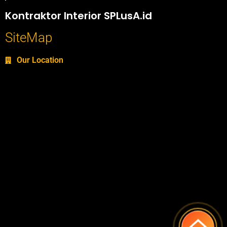
Portofolio SPlusA.id Jasa Desain Interior dan Kontraktor Interior
Kontraktor Interior SPLusA.id
SiteMap
Our Location