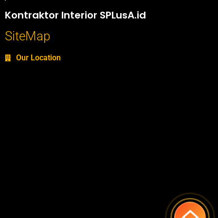
Portofolio SPlusA.id Jasa Desain Interior dan Kontraktor Interior
Kontraktor Interior SPLusA.id
SiteMap
Our Location