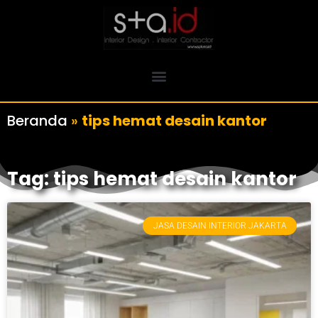
Beranda
»
tips hemat desain kantor
Tag: tips hemat desain kantor
JASA DESAIN INTERIOR JAKARTA