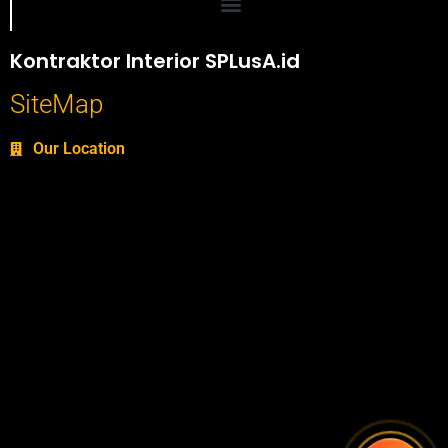
Portofolio SPlusA.id Jasa Desain Interior dan Kontraktor Interior
Kontraktor Interior SPLusA.id
SiteMap
Our Location