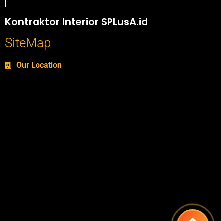
Portofolio SPlusA.id Jasa Desain Interior dan Kontraktor Interior
Kontraktor Interior SPLusA.id
SiteMap
Our Location