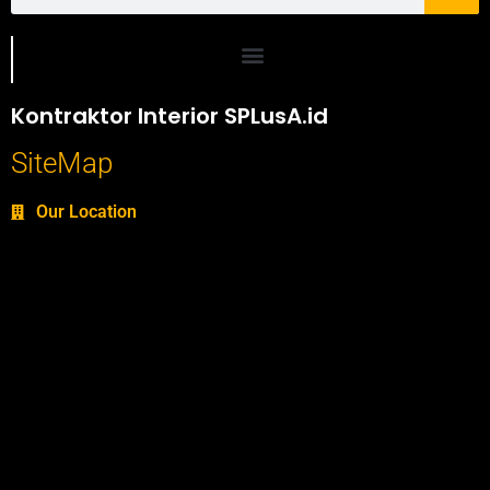
Portofolio SPlusA.id Jasa Desain Interior dan Kontraktor Interior
Kontraktor Interior SPLusA.id
SiteMap
Our Location