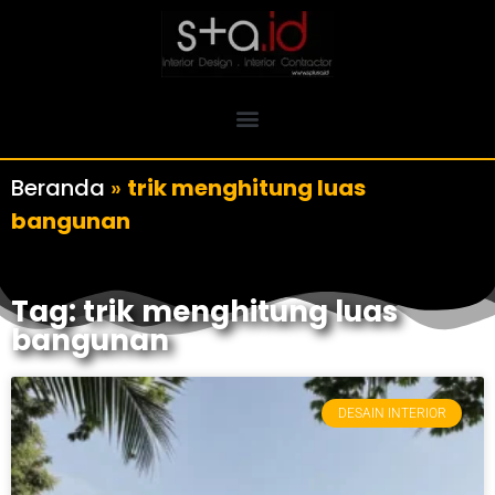
Beranda
»
trik menghitung luas
bangunan
Tag: trik menghitung luas
bangunan
DESAIN INTERIOR