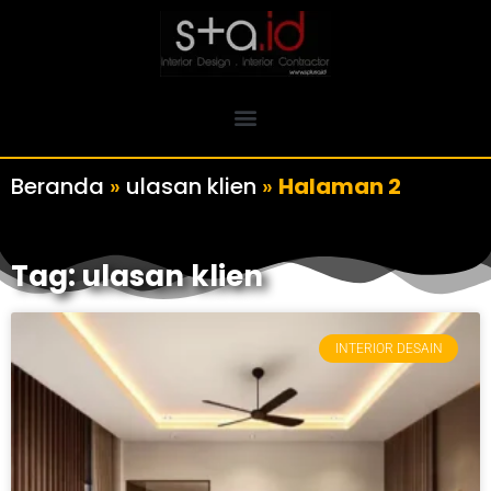
Beranda
»
ulasan klien
»
Halaman 2
Tag: ulasan klien
INTERIOR DESAIN