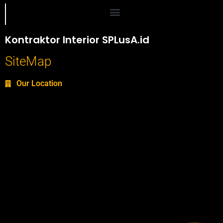
Portofolio SPlusA.id Jasa Desain Interior dan Kontraktor Interior
Kontraktor Interior SPLusA.id
SiteMap
Our Location