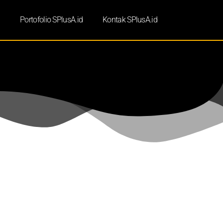
d
Portofolio SPlusA.id
Kontak SPlusA.id