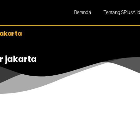
Beranda
Tentang SPlusA.i
jakarta
ur jakarta