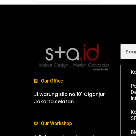
Ko
Our Office
Po
De
Jl.warung silo no.101 Ciganjur
In
Jakarta selatan
Ko
SP
Our Workshop
Bl