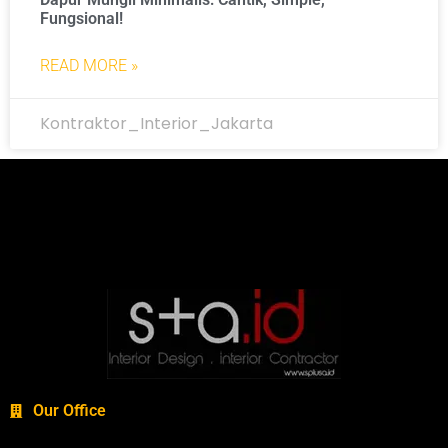
Fungsional!
READ MORE »
Kontraktor_Interior_Jakarta
Our Office