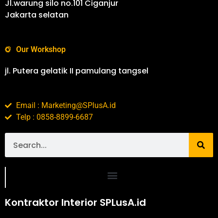
Jl.warung silo no.101 Ciganjur
Jakarta selatan
Our Workshop
jl. Putera gelatik II pamulang tangsel
Email : Marketing@SPlusA.id
Telp : 0858-8899-6687
Portofolio SPlusA.id Jasa Desain Interior dan Kontraktor Interior
Kontraktor Interior SPLusA.id