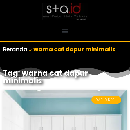
Beranda
»
warna cat dapur minimalis
Tag: warna cat dapur
minimalis
DAPUR KECIL