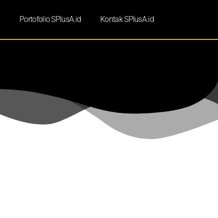
d
Portofolio SPlusA.id
Kontak SPlusA.id