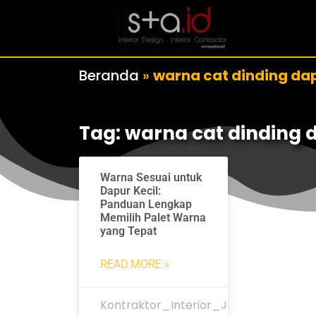
Beranda
»
warna cat dinding da
Tag: warna cat dinding 
Warna Sesuai untuk
Dapur Kecil:
Panduan Lengkap
Memilih Palet Warna
yang Tepat
READ MORE »
Kontraktor_Interior_Jakarta