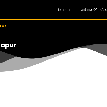
Beranda
Tentang SPlusA.i
pur
dapur