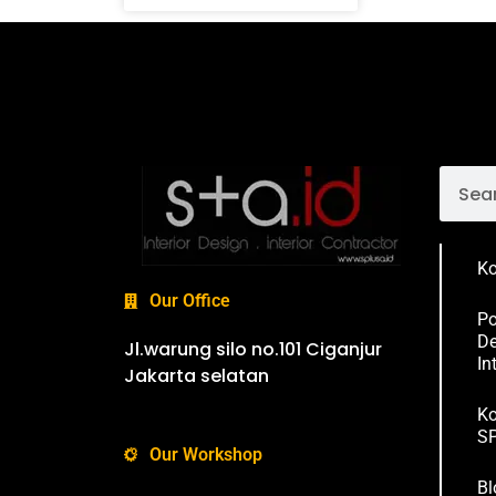
Ko
Our Office
Po
De
Jl.warung silo no.101 Ciganjur
In
Jakarta selatan
Ko
SP
Our Workshop
Bl