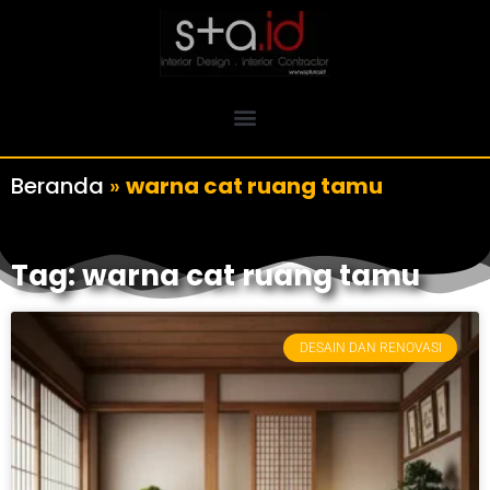
Beranda
»
warna cat ruang tamu
Tag: warna cat ruang tamu
DESAIN DAN RENOVASI