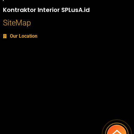
Portofolio SPlusA.id Jasa Desain Interior dan Kontraktor Interior
Kontraktor Interior SPLusA.id
SiteMap
Our Location