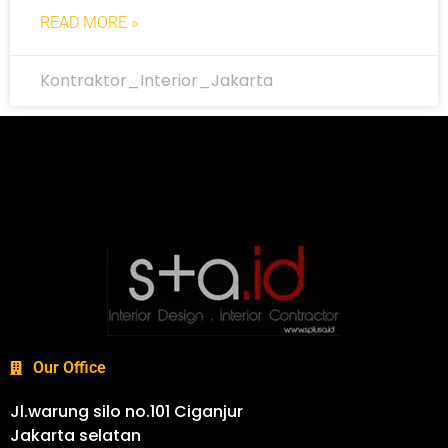
READ MORE »
Kontraktor_Interior_Jakarta
Our Office
Jl.warung silo no.101 Ciganjur
Jakarta selatan