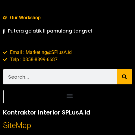
Our Workshop
jl. Putera gelatik II pamulang tangsel
Email : Marketing@SPlusA.id
Telp : 0858-8899-6687
Portofolio SPlusA.id Jasa Desain Interior dan Kontraktor Interior
Kontraktor Interior SPLusA.id
SiteMap