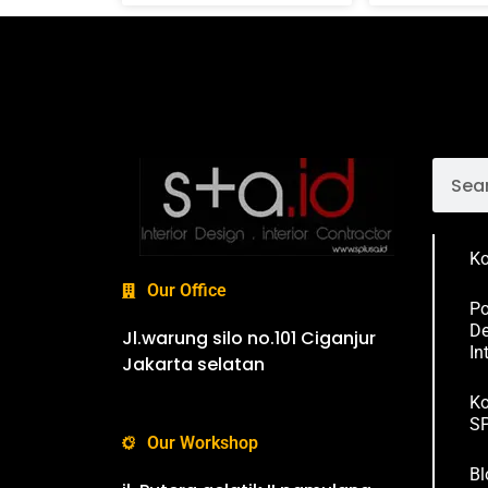
Ko
Our Office
Po
De
Jl.warung silo no.101 Ciganjur
In
Jakarta selatan
Ko
SP
Our Workshop
Bl