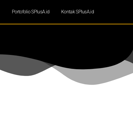
d
Portofolio SPlusA.id
Kontak SPlusA.id