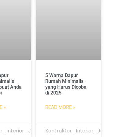
apur
5 Warna Dapur
imalis
Rumah Minimalis
buat Anda
yang Harus Dicoba
i
di 2025
E »
READ MORE »
r_Interior_Jakarta
Kontraktor_Interior_Jakarta