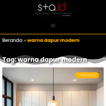
Beranda
»
warna dapur modern
Tag: warna dapur modern
DAPUR KECIL