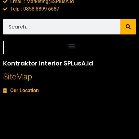
Email : Marketing@SPlusA.id
Telp : 0858-8899-6687
Portofolio SPlusA.id Jasa Desain Interior dan Kontraktor Interior
Kontraktor Interior SPLusA.id
SiteMap
Our Location