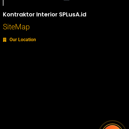
Portofolio SPlusA.id Jasa Desain Interior dan Kontraktor Interior
Kontraktor Interior SPLusA.id
SiteMap
Our Location