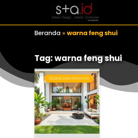
Beranda
»
warna feng shui
Tag: warna feng shui
DESAIN DAN RENOVASI