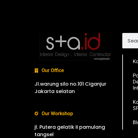
Ko
Our Office
Po
De
Jl.warung silo no.101 Ciganjur
In
Jakarta selatan
Ko
SP
Our Workshop
Bl
jl. Putera gelatik II pamulang
tangsel