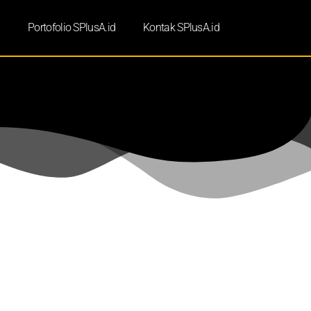
d
Portofolio SPlusA.id
Kontak SPlusA.id