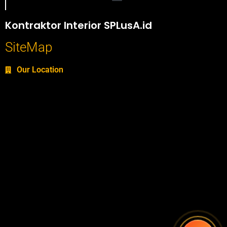
Portofolio SPlusA.id Jasa Desain Interior dan Kontraktor Interior
Kontraktor Interior SPLusA.id
SiteMap
Our Location