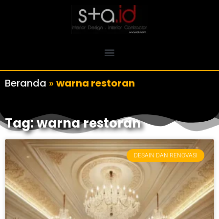
Beranda
»
warna restoran
Tag: warna restoran
DESAIN DAN RENOVASI