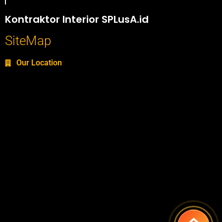
Portofolio SPlusA.id Jasa Desain Interior dan Kontraktor Interior
Kontraktor Interior SPLusA.id
SiteMap
Our Location