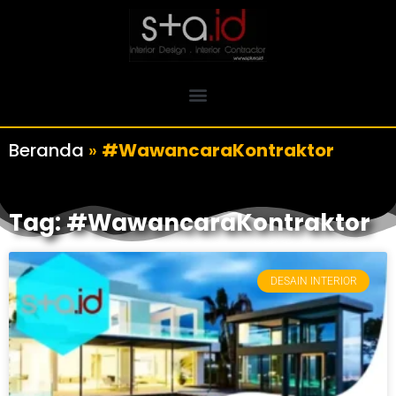
Beranda
»
#WawancaraKontraktor
Tag: #WawancaraKontraktor
DESAIN INTERIOR