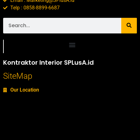
Email : Marketing@SPlusA.id
Telp : 0858-8899-6687
Portofolio SPlusA.id Jasa Desain Interior dan Kontraktor Interior
Kontraktor Interior SPLusA.id
SiteMap
Our Location