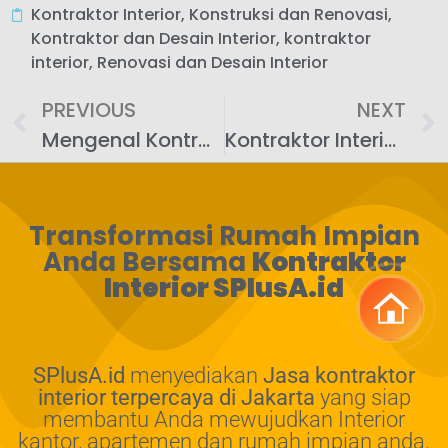
Kontraktor Interior
,
Konstruksi dan Renovasi
,
Kontraktor dan Desain Interior
,
kontraktor
interior
,
Renovasi dan Desain Interior
PREVIOUS
NEXT
Mengenal Kontraktor Interior Terbaik di Slipi, Jakarta Barat, SPlusA.id
Kontraktor Interior Terbaik di Jagakarsa, Jakarta Selatan: Mewujudkan Lingkungan Kerja yang Produktif
Transformasi Rumah Impian
Anda Bersama
Kontraktor
Interior SPlusA.id
SPlusA.id
menyediakan
Jasa kontraktor
interior terpercaya di Jakarta
yang siap
membantu Anda mewujudkan Interior
kantor, apartemen dan rumah impian anda.