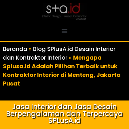
Beranda
»
Blog SPlusA.id Desain Interior
dan Kontraktor Interior
»
Mengapa
Splusa.id Adalah Pilihan Terbaik untuk
Kontraktor Interior di Menteng, Jakarta
Pusat
Jasa Interior dan Jasa Desain
Berpengalaman dan Terpercaya
SPLusA.id