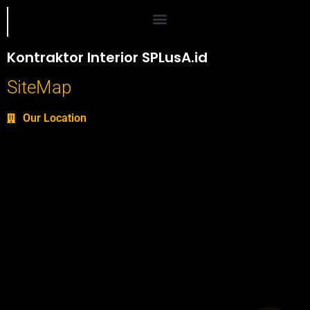
Portofolio SPlusA.id Jasa Desain Interior dan Kontraktor Interior
Kontraktor Interior SPLusA.id
SiteMap
Our Location