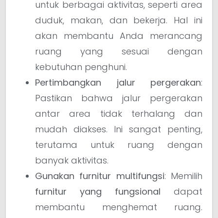
untuk berbagai aktivitas, seperti area
duduk, makan, dan bekerja. Hal ini
akan membantu Anda merancang
ruang yang sesuai dengan
kebutuhan penghuni.
Pertimbangkan jalur pergerakan
:
Pastikan bahwa jalur pergerakan
antar area tidak terhalang dan
mudah diakses. Ini sangat penting,
terutama untuk ruang dengan
banyak aktivitas.
Gunakan furnitur multifungsi
: Memilih
furnitur yang fungsional
dapat
membantu menghemat ruang.