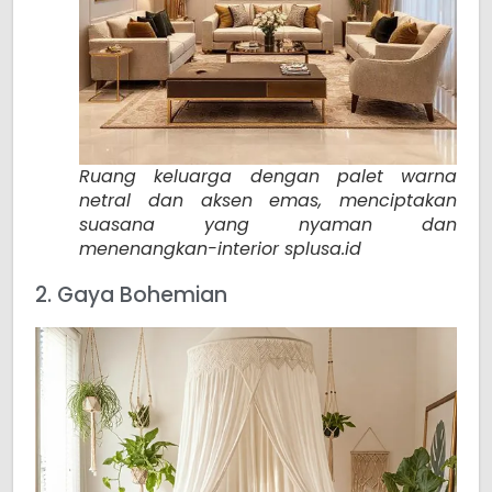
Ruang keluarga dengan palet warna
netral dan aksen emas, menciptakan
suasana yang nyaman dan
menenangkan-interior splusa.id
2. Gaya Bohemian