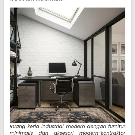
Ruang kerja industrial modern dengan furnitur
minimalis dan aksesori modern-kontraktor