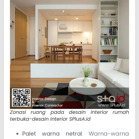
Zonasi ruang pada desain interior rumah
terbuka-desain interior SPlusA.id
Palet warna netral
: Warna-warna