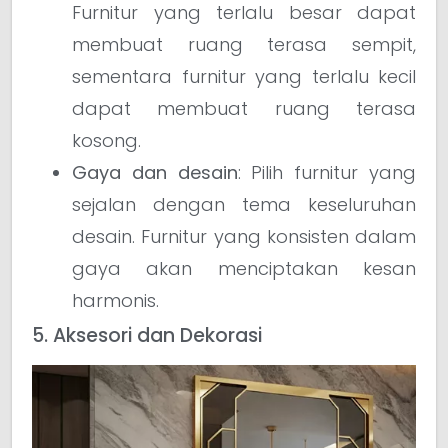
Furnitur yang terlalu besar dapat
membuat ruang terasa sempit,
sementara furnitur yang terlalu kecil
dapat membuat ruang terasa
kosong.
Gaya dan desain
: Pilih furnitur yang
sejalan dengan tema keseluruhan
desain. Furnitur yang konsisten dalam
gaya akan menciptakan kesan
harmonis.
5. Aksesori dan Dekorasi