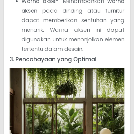
Warna aksen
: Menambahkan
warna
aksen
pada dinding atau furnitur
dapat memberikan sentuhan yang
menarik. Warna aksen ini dapat
digunakan untuk menonjolkan elemen
tertentu dalam desain.
3. Pencahayaan yang Optimal