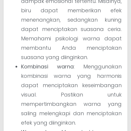
dampak emosional tertentu. Misalnya,
biru dapat memberikan efek
menenangkan, sedangkan kuning
dapat menciptakan suasana ceria.
Memahami psikologi warna dapat
membantu Anda menciptakan
suasana yang diinginkan.
Kombinasi warna
: Menggunakan
kombinasi warna yang harmonis
dapat menciptakan keseimbangan
visual. Pastikan untuk
mempertimbangkan warna yang
saling melengkapi dan menciptakan
efek yang diinginkan.