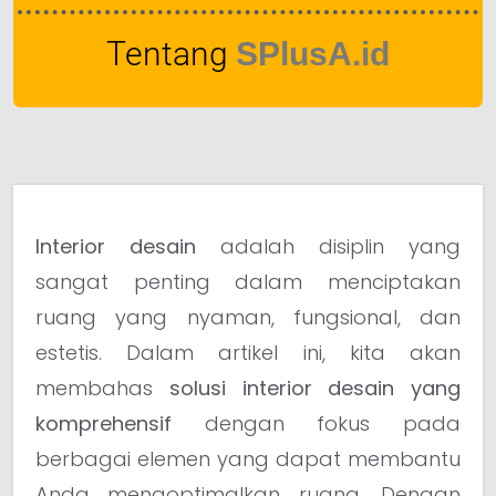
Tentang
SPlusA.id
Interior desain
adalah disiplin yang
sangat penting dalam menciptakan
ruang yang nyaman, fungsional, dan
estetis. Dalam artikel ini, kita akan
membahas
solusi interior desain yang
komprehensif
dengan fokus pada
berbagai elemen yang dapat membantu
Anda mengoptimalkan ruang. Dengan