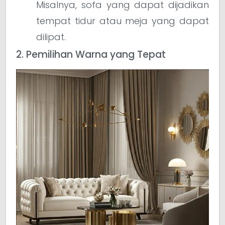
Misalnya, sofa yang dapat dijadikan
tempat tidur atau meja yang dapat
dilipat.
2. Pemilihan Warna yang Tepat