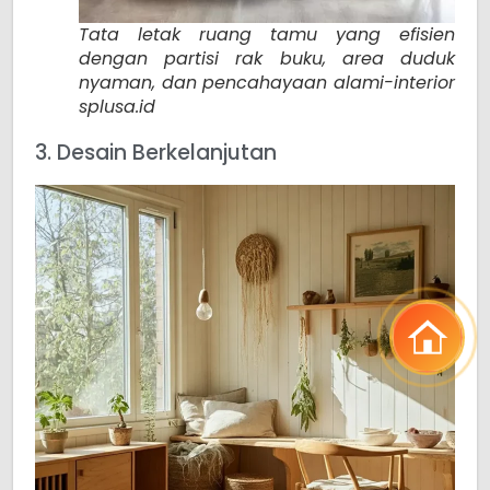
Tata letak ruang tamu yang efisien
dengan partisi rak buku, area duduk
nyaman, dan pencahayaan alami-interior
splusa.id
3. Desain Berkelanjutan