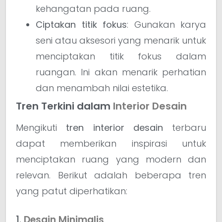
kehangatan pada ruang.
Ciptakan titik fokus
: Gunakan karya
seni atau aksesori yang menarik untuk
menciptakan titik fokus dalam
ruangan. Ini akan menarik perhatian
dan menambah nilai estetika.
Tren Terkini dalam
Interior Desain
Mengikuti
tren interior desain
terbaru
dapat memberikan inspirasi untuk
menciptakan ruang yang modern dan
relevan. Berikut adalah beberapa tren
yang patut diperhatikan:
1.
Desain Minimalis