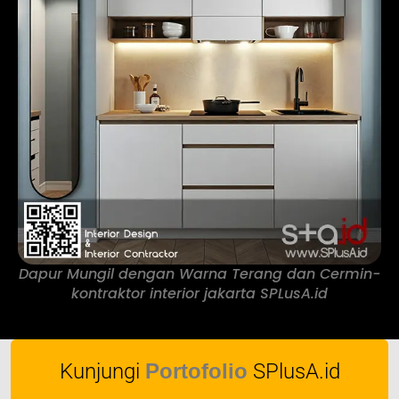
Dapur Mungil dengan Warna Terang dan Cermin-
kontraktor interior jakarta SPLusA.id
Kunjungi
Portofolio
SPlusA.id