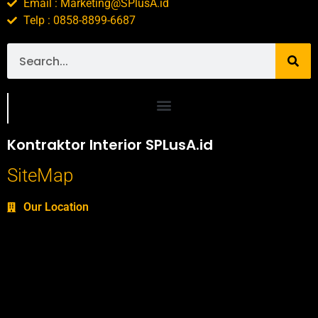
Email : Marketing@SPlusA.id
Telp : 0858-8899-6687
Portofolio SPlusA.id Jasa Desain Interior dan Kontraktor Interior
Kontraktor Interior SPLusA.id
SiteMap
Our Location