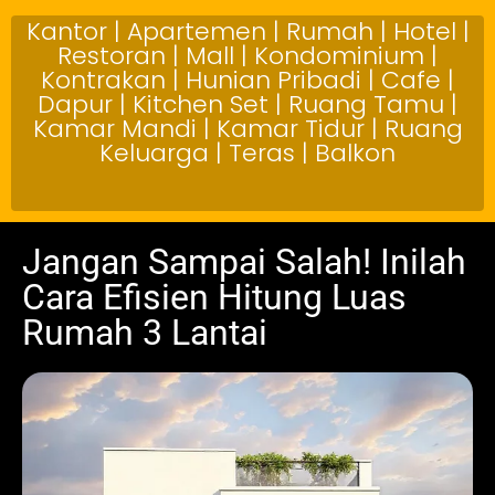
Kantor | Apartemen | Rumah | Hotel |
Restoran | Mall | Kondominium |
Kontrakan | Hunian Pribadi | Cafe |
Dapur | Kitchen Set | Ruang Tamu |
Kamar Mandi | Kamar Tidur | Ruang
Keluarga | Teras | Balkon
Jangan Sampai Salah! Inilah
Cara Efisien Hitung Luas
Rumah 3 Lantai