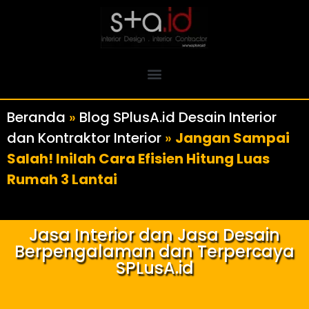
Beranda
»
Blog SPlusA.id Desain Interior
dan Kontraktor Interior
»
Jangan Sampai
Salah! Inilah Cara Efisien Hitung Luas
Rumah 3 Lantai
Jasa Interior dan Jasa Desain
Berpengalaman dan Terpercaya
SPLusA.id