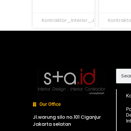
Kontraktor_Interior_Jakarta
Kontrakto
Ko
Our Office
Po
De
Jl.warung silo no.101 Ciganjur
In
Jakarta selatan