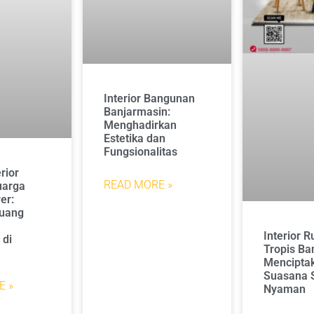
Interior Bangunan
Banjarmasin:
Menghadirkan
Estetika dan
Fungsionalitas
rior
READ MORE »
uarga
er:
Ruang
n
Interior 
 di
Tropis Ba
Mencipta
Suasana 
E »
Nyaman