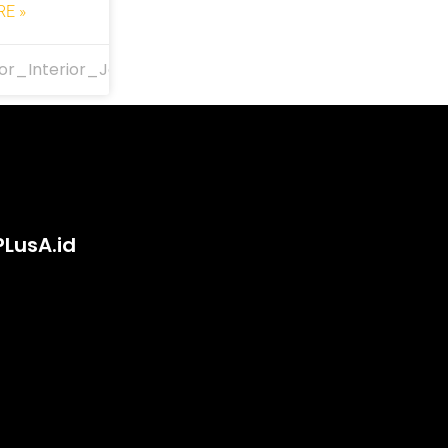
E »
or_Interior_Jakarta
PLusA.id