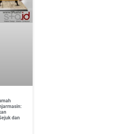
Rumah
njarmasin:
kan
Sejuk dan