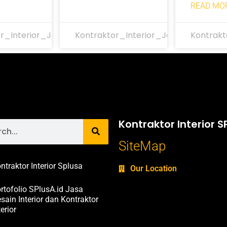
READ MOR
r_Interior_Jakarta
Kontraktor_Interior_Jakarta
Kontrakt
Kontraktor Interior S
SiteMap
ntraktor Interior Splusa
Our Location
rtofolio SPlusA.id Jasa
sain Interior dan Kontraktor
terior