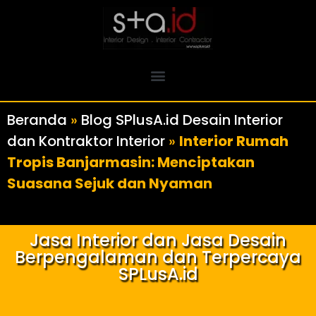
Beranda
»
Blog SPlusA.id Desain Interior
dan Kontraktor Interior
»
Interior Rumah
Tropis Banjarmasin: Menciptakan
Suasana Sejuk dan Nyaman
Jasa Interior dan Jasa Desain
Berpengalaman dan Terpercaya
SPLusA.id