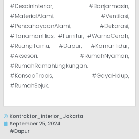
#DesainInterior, #Banjarmasin,
#MaterialAlami, #Ventilasi,
#PencahayaanAlami, #Dekorasi,
#TanamanHias, #Furnitur, #WarnaCerah,
#RuangTamu, #Dapur, #KamarTidur,
#Aksesori, #RumahNyaman,
#RumahRamahLingkungan,
#KonsepTropis, #GayaHidup,
#RumahSejuk.
Kontraktor_Interior_Jakarta
September 25, 2024
#Dapur
,