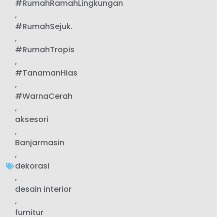
#RumahRamahLingkungan
,
#RumahSejuk.
,
#RumahTropis
,
#TanamanHias
,
#WarnaCerah
,
aksesori
,
Banjarmasin
,
dekorasi
,
desain interior
,
furnitur