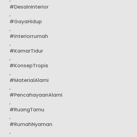
#DesainInterior
,
#GayaHidup
,
#interiorrumah
,
#KamarTidur
,
#KonsepTropis
,
#MaterialAlami
,
#PencahayaanAlami
,
#RuangTamu
,
#RumahNyaman
,