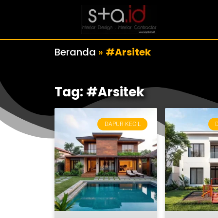
Beranda
»
#Arsitek
Tag: #Arsitek
DAPUR KECIL