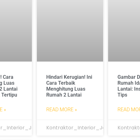
! Cara
Hindari Kerugian! Ini
Gambar D
g Luas
Cara Terbaik
Rumah Id
2 Lantai
Menghitung Luas
Lantai: In
 Tertipu
Rumah 2 Lantai
Tips
E »
READ MORE »
READ MOR
r_Interior_Jakarta
Kontraktor_Interior_Jakarta
Kontrakt