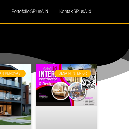
d
Portofolio SPlusA.id
Kontak SPlusA.id
AN RENOVASI
DESAIN INTERIOR