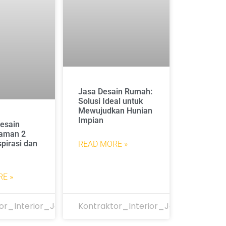
Jasa Desain Rumah:
Solusi Ideal untuk
Mewujudkan Hunian
Impian
esain
aman 2
spirasi dan
READ MORE »
E »
or_Interior_Jakarta
Kontraktor_Interior_Jakarta