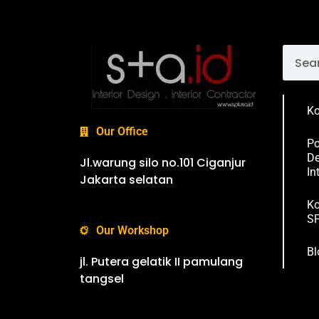
Ko
Our Office
Po
De
Jl.warung silo no.101 Ciganjur
In
Jakarta selatan
Ko
SP
Our Workshop
Bl
jl. Putera gelatik II pamulang
tangsel