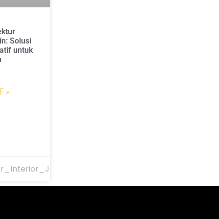
ektur
n: Solusi
atif untuk
n
E »
r_Interior_Jakarta