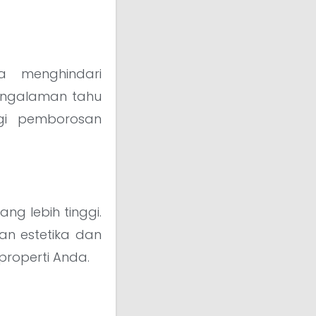
a menghindari
engalaman tahu
gi pemborosan
ng lebih tinggi.
an estetika dan
properti Anda.