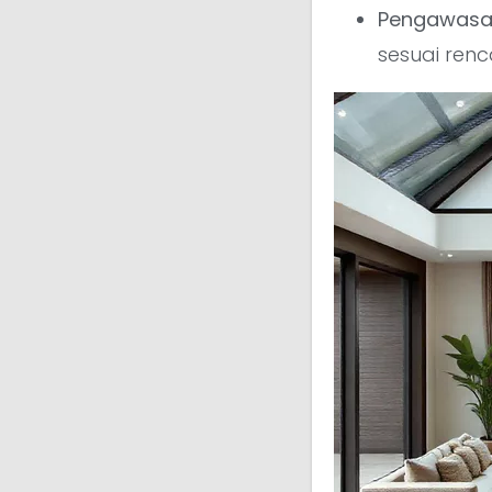
Pengawasan
sesuai ren