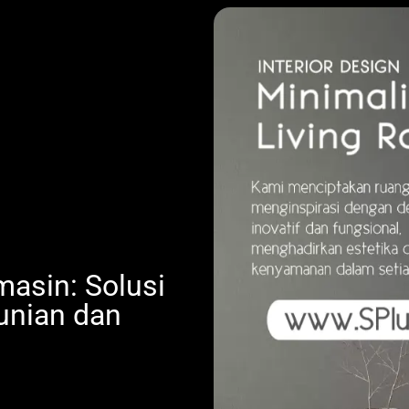
masin: Solusi
unian dan