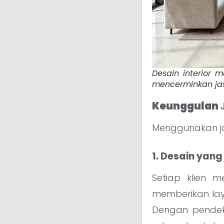
Desain interior 
mencerminkan jasa
Keunggulan
Menggunakan jas
1. Desain yang
Setiap klien m
memberikan lay
Dengan pendek