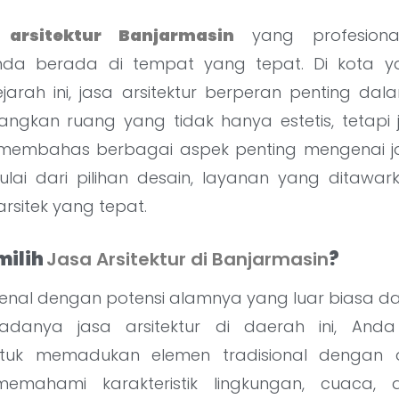
 arsitektur Banjarmasin
yang profesio
nda berada di tempat yang tepat. Di kota 
arah ini, jasa arsitektur berperan penting 
kan ruang yang tidak hanya estetis, tetapi j
an membahas berbagai aspek penting mengenai jas
ulai dari pilihan desain, layanan yang ditawark
rsitek yang tepat.
ilih
Jasa Arsitektur di Banjarmasin
?
kenal dengan potensi alamnya yang luar biasa 
adanya jasa arsitektur di daerah ini, An
tuk memadukan elemen tradisional dengan 
 memahami karakteristik lingkungan, cuaca,