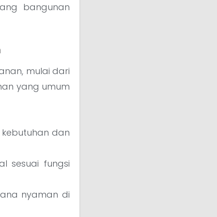
cang bangunan
n
anan, mulai dari
yanan yang umum
 kebutuhan dan
l sesuai fungsi
asana nyaman di