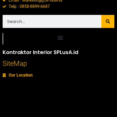
Email : Marketing@SPlusA.id
Telp : 0858-8899-6687
Portofolio SPlusA.id Jasa Desain Interior dan Kontraktor Interior
Kontraktor Interior SPLusA.id
SiteMap
Our Location