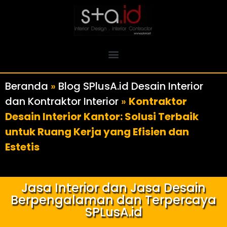
Beranda
»
Blog SPlusA.id Desain Interior
dan Kontraktor Interior
»
Kontraktor
Desain Interior Kantor: Solusi Terbaik
untuk Ruang Kerja yang Efisien dan
Estetis
Jasa Interior dan Jasa Desain
Berpengalaman dan Terpercaya
SPLusA.id