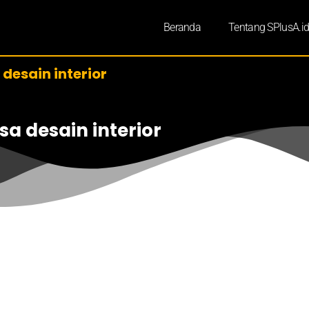
Beranda
Tentang SPlusA.i
desain interior
a desain interior