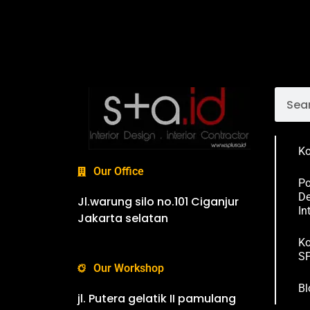
Ko
Our Office
Po
De
Jl.warung silo no.101 Ciganjur
In
Jakarta selatan
Ko
SP
Our Workshop
Bl
jl. Putera gelatik II pamulang