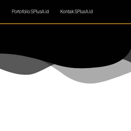
d
Portofolio SPlusA.id
Kontak SPlusA.id