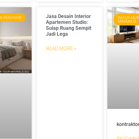
Jasa Desain Interior
N RENOVASI
DAPUR MUN
MINIMALIS
Apartemen Studio:
Sulap Ruang Sempit
Jadi Lega
READ MORE »
kontraktor
READ MOR