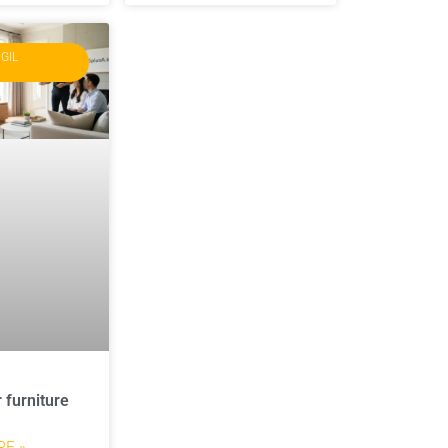
GIL
 furniture
E »