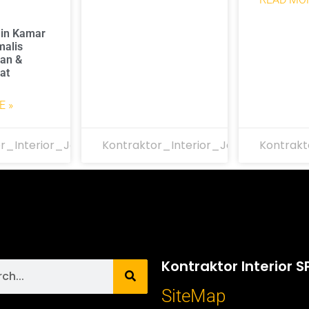
ain Kamar
malis
ian &
at
E »
r_Interior_Jakarta
Kontraktor_Interior_Jakarta
Kontrakt
Kontraktor Interior S
SiteMap