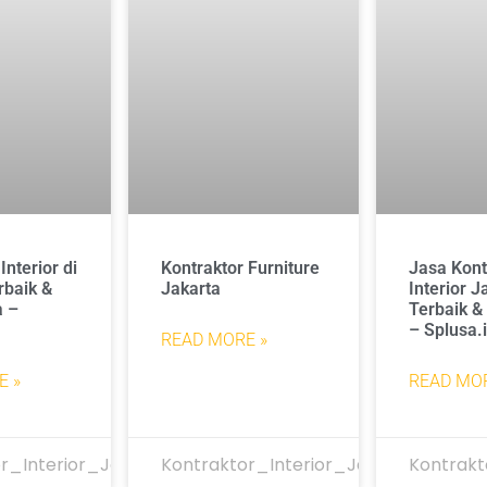
Interior di
Kontraktor Furniture
Jasa Kont
rbaik &
Jakarta
Interior J
a –
Terbaik &
– Splusa.
READ MORE »
E »
READ MOR
r_Interior_Jakarta
Kontraktor_Interior_Jakarta
Kontrakt