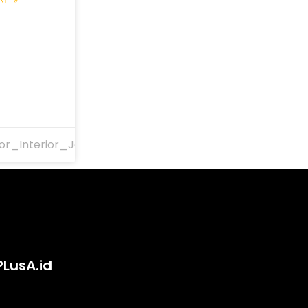
or_Interior_Jakarta
PLusA.id