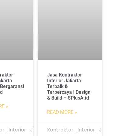
raktor
Jasa Kontraktor
akarta
Interior Jakarta
 Bergaransi
Terbaik &
id
Terpercaya | Design
& Build – SPlusA.id
E »
READ MORE »
or_Interior_Jakarta
Kontraktor_Interior_Jakarta