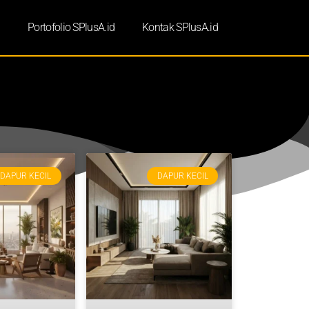
d
Portofolio SPlusA.id
Kontak SPlusA.id
DAPUR KECIL
DAPUR KECIL