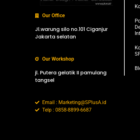
Ko
Our Office
Po
De
Jl.warung silo no.101 Ciganjur
In
Jakarta selatan
Ko
SP
Our Workshop
Bl
jl. Putera gelatik II pamulang
tangsel
Email : Marketing@SPlusA.id
Telp : 0858-8899-6687