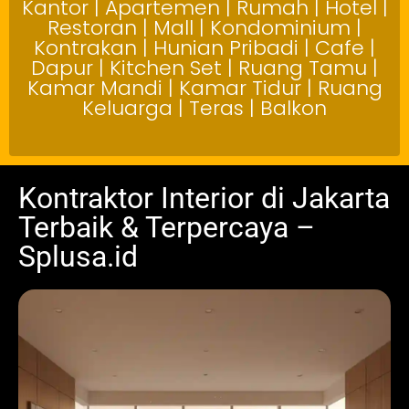
Kantor | Apartemen | Rumah | Hotel |
Restoran | Mall | Kondominium |
Kontrakan | Hunian Pribadi | Cafe |
Dapur | Kitchen Set | Ruang Tamu |
Kamar Mandi | Kamar Tidur | Ruang
Keluarga | Teras | Balkon
Kontraktor Interior di Jakarta
Terbaik & Terpercaya –
Splusa.id