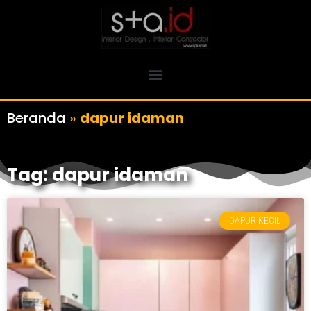
Beranda
»
dapur idaman
Tag: dapur idaman
DAPUR KECIL