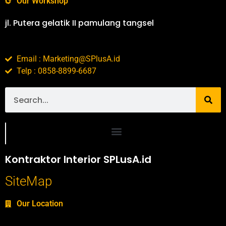
Our Workshop
jl. Putera gelatik II pamulang tangsel
Email : Marketing@SPlusA.id
Telp : 0858-8899-6687
Portofolio SPlusA.id Jasa Desain Interior dan Kontraktor Interior
Kontraktor Interior SPLusA.id
SiteMap
Our Location