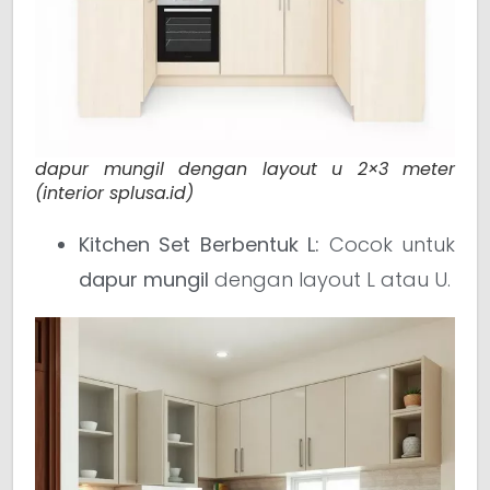
dapur mungil dengan layout u 2×3 meter
(interior splusa.id)
Kitchen Set Berbentuk L:
Cocok untuk
dapur mungil
dengan layout L atau U.