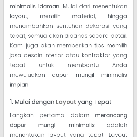
minimalis idaman
. Mulai dari menentukan
layout, memilih material, hingga
menambahkan sentuhan dekorasi yang
tepat, semua akan dibahas secara detail.
Kami juga akan memberikan tips memilih
jasa desain interior atau kontraktor yang
tepat untuk membantu Anda
mewujudkan
dapur mungil minimalis
impian
.
1. Mulai dengan
Layout
yang Tepat
Langkah pertama dalam
merancang
dapur mungil minimalis
adalah
menentukan layout yang tepat. Layout