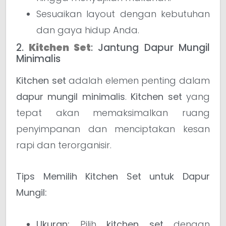
Sesuaikan layout dengan kebutuhan
dan gaya hidup Anda.
2.
Kitchen Set
: Jantung Dapur Mungil
Minimalis
Kitchen set
adalah elemen penting dalam
dapur mungil minimalis
.
Kitchen set
yang
tepat akan memaksimalkan ruang
penyimpanan dan menciptakan kesan
rapi dan terorganisir.
Tips Memilih Kitchen Set untuk Dapur
Mungil:
Ukuran:
Pilih
kitchen set
dengan