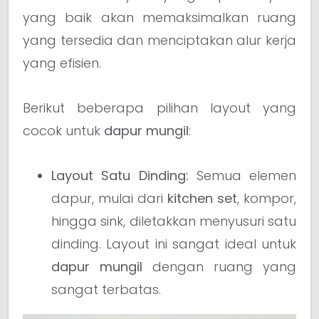
yang baik akan memaksimalkan ruang
yang tersedia dan menciptakan alur kerja
yang efisien.
Berikut beberapa pilihan layout yang
cocok untuk
dapur mungil
:
Layout Satu Dinding:
Semua elemen
dapur, mulai dari
kitchen set
, kompor,
hingga sink, diletakkan menyusuri satu
dinding. Layout ini sangat ideal untuk
dapur mungil
dengan ruang yang
sangat terbatas.