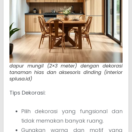
dapur mungil (2×3 meter) dengan dekorasi
tanaman hias dan aksesoris dinding (interior
splusa.id)
Tips Dekorasi:
Pilih dekorasi yang fungsional dan
tidak memakan banyak ruang.
Gunakan warna dan motif yang