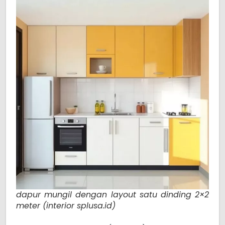
dapur mungil dengan layout satu dinding 2×2
meter (interior splusa.id)