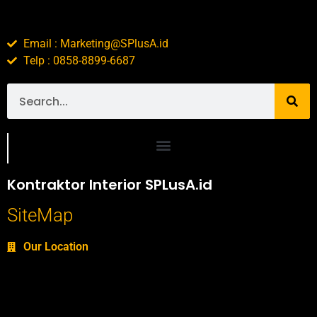
Email : Marketing@SPlusA.id
Telp : 0858-8899-6687
Portofolio SPlusA.id Jasa Desain Interior dan Kontraktor Interior
Kontraktor Interior SPLusA.id
SiteMap
Our Location