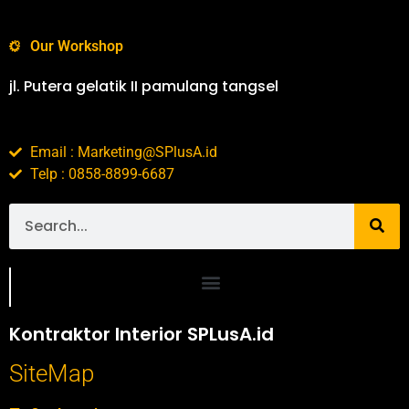
Our Workshop
jl. Putera gelatik II pamulang tangsel
Email : Marketing@SPlusA.id
Telp : 0858-8899-6687
Portofolio SPlusA.id Jasa Desain Interior dan Kontraktor Interior
Kontraktor Interior SPLusA.id
SiteMap