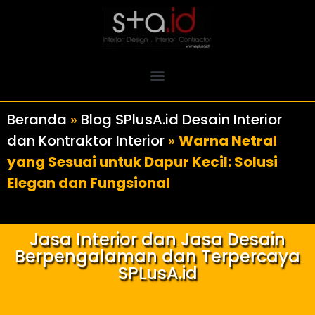
Beranda
»
Blog SPlusA.id Desain Interior
dan Kontraktor Interior
»
Warna Netral
yang Sesuai untuk Dapur Kecil: Solusi
Elegan dan Fungsional
Jasa Interior dan Jasa Desain
Berpengalaman dan Terpercaya
SPLusA.id