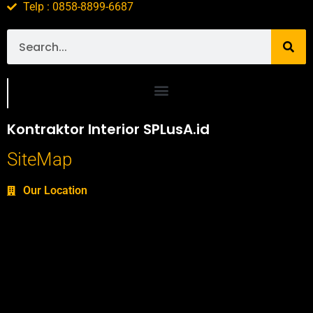
Telp : 0858-8899-6687
Portofolio SPlusA.id Jasa Desain Interior dan Kontraktor Interior
Kontraktor Interior SPLusA.id
SiteMap
Our Location