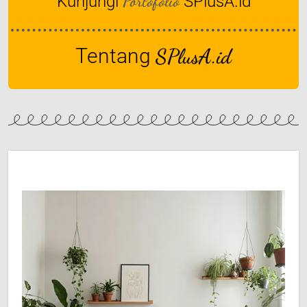
Portofolio
Kunjungi
SPlusA.id
Tentang
SPlusA.id