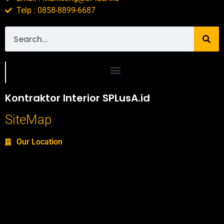
Telp : 0858-8899-6687
Portofolio SPlusA.id Jasa Desain Interior dan Kontraktor Interior
Kontraktor Interior SPLusA.id
SiteMap
Our Location